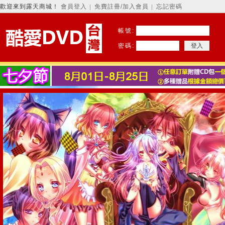
歡迎來到露天商城！
會員登入
免費註冊/加入會員
忘記密碼
│
│
帳號:
密碼: