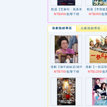
動漫【芝麻街：風暴來
動漫【李熊貓】
NT$350
襲】2024年
/
點擊下標
NT$350
年
/
點
港劇熱銷專區
台劇熱銷專區
港劇【城中姊妹花/城中
港劇【一枝花和
NT$750
姐妹花】1993年
/
點擊下標
NT$1250
外傳/花和尚
/
點
1997年