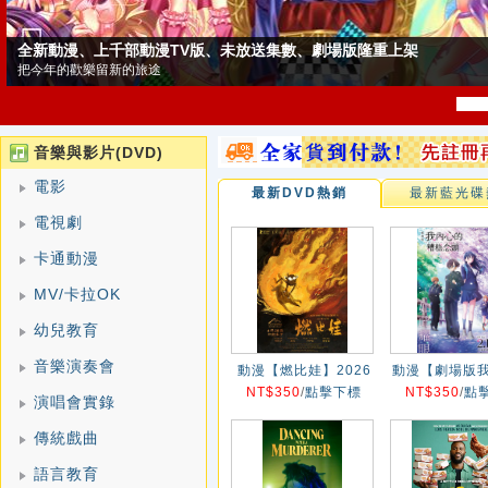
動漫、上千部動漫TV版、未放送集數、劇場版隆重上架
年的歡樂留新的旅途
音樂與影片(DVD)
電影
最新DVD熱銷
最新藍光碟
電視劇
卡通動漫
MV/卡拉OK
幼兒教育
音樂演奏會
動漫【燃比娃】2026
動漫【劇場版
NT$350
年
/
點擊下標
糟糕念頭/我心
NT$350
/
點
演唱會實錄
東西劇場版】2
傳統戲曲
語言教育