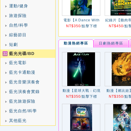
運動/健身
旅遊探險
電影【A Dance With
紀錄片【雞肉
自然/科學
NT$350
Death】2026年
/
點擊下標
NT$450
餐陰謀】20
/
點
綜藝節目
動漫熱銷專區
日劇熱銷專區
短劇
藍光光碟/BD
藍光電影
藍光卡通動漫
藍光音樂演奏會
動漫【星球大戰：幻境
動漫【燃比娃】
藍光演奏會實錄
第九位絕地武士/星球大
NT$350
/
點擊下標
NT$350
年
/
點
藍光旅遊探險
戰：幻境第九個絕地武
士】2026年
藍光自然/科學
其他藍光