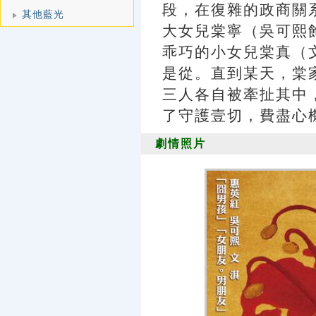
段，在復雜的政商關
其他藍光
大女兒棠寧（吳可熙
乖巧的小女兒棠真（
是從。直到某天，棠
三人各自被牽扯其中
了守護壹切，費盡心
劇情照片