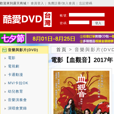
歡迎來到露天商城！
會員登入
免費註冊/加入會員
忘記密碼
│
│
帳號:
密碼:
首頁
>
音樂與影片(DVD
音樂與影片(DVD)
電影
電影【血觀音】2017年
電視劇
卡通動漫
MV/卡拉OK
幼兒教育
音樂演奏會
演唱會實錄