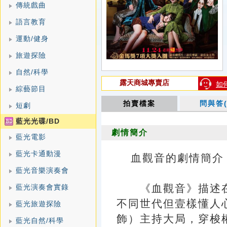
傳統戲曲
語言教育
運動/健身
旅遊探險
自然/科學
露天商城專賣店
如
綜藝節目
拍賣檔案
問與答(
短劇
藍光光碟/BD
劇情簡介
藍光電影
藍光卡通動漫
血觀音的劇情簡介 · · 
藍光音樂演奏會
《血觀音》描述在
藍光演奏會實錄
不同世代但壹樣懂人
藍光旅遊探險
飾）主持大局，穿梭
藍光自然/科學