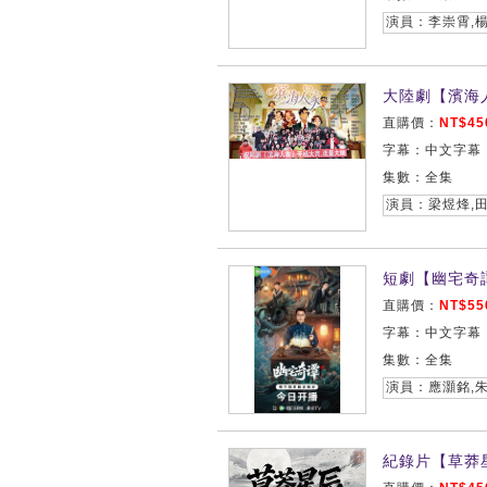
演員：李崇霄,楊
大陸劇【濱海人
直購價：
NT$45
字幕：中文字幕
集數：全集
演員：梁煜烽,田
短劇【幽宅奇譚
直購價：
NT$55
字幕：中文字幕
集數：全集
演員：應灝銘,朱
紀錄片【草莽星