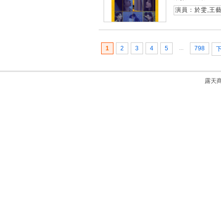
演員：於雯,王藝
...
1
2
3
4
5
798
露天商