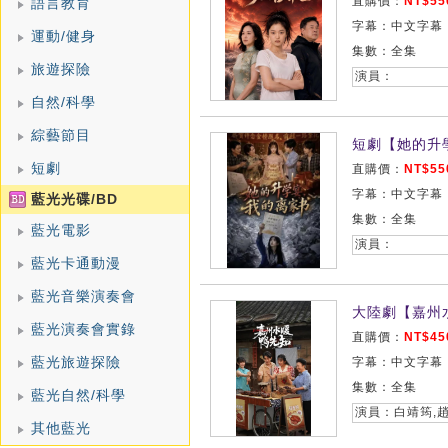
直購價：
NT$55
語言教育
字幕：中文字幕
運動/健身
集數：全集
旅遊探險
演員：
自然/科學
綜藝節目
短劇【她的升
短劇
直購價：
NT$55
字幕：中文字幕
藍光光碟/BD
集數：全集
藍光電影
演員：
藍光卡通動漫
藍光音樂演奏會
大陸劇【嘉州水
藍光演奏會實錄
直購價：
NT$45
藍光旅遊探險
字幕：中文字幕
集數：全集
藍光自然/科學
演員：白靖筠,趙
其他藍光