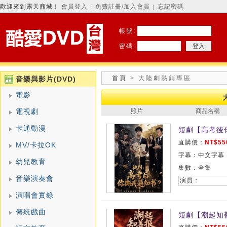
歡迎來到露天商城！
會員登入
免費註冊/加入會員
忘記密碼
│
│
帳號:
密碼:
首頁
> 大陸劇熱銷專區
音樂與影片(DVD)
電影
電視劇
照片
商品名稱
卡通動漫
短劇【高考後你
直購價：
NT$55
MV/卡拉OK
字幕：中文字幕
幼兒教育
集數：全集
音樂演奏會
演員：
演唱會實錄
傳統戲曲
短劇【潮起知善