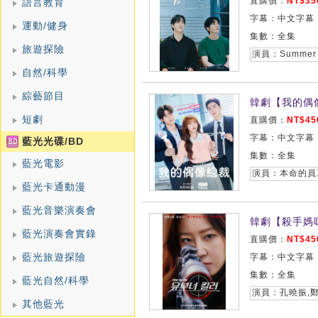
直購價：
NT$35
語言教育
字幕：中文字幕
運動/健身
集數：全集
旅遊探險
演員：Summer 
自然/科學
綜藝節目
韓劇【我的偶像
短劇
直購價：
NT$45
字幕：中文字幕
藍光光碟/BD
集數：全集
藍光電影
藍光卡通動漫
藍光音樂演奏會
韓劇【殺手媽咪
藍光演奏會實錄
直購價：
NT$45
藍光旅遊探險
字幕：中文字幕
集數：全集
藍光自然/科學
演員：孔曉振,鄭
其他藍光