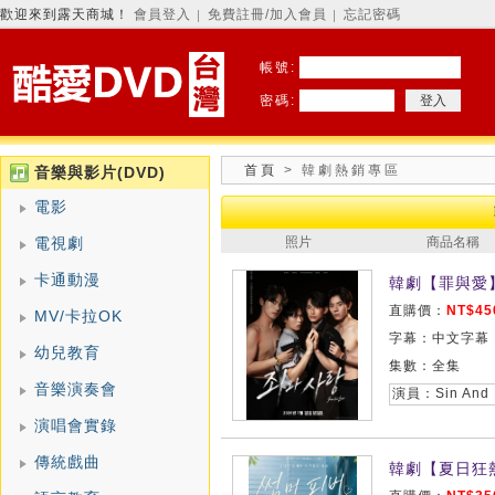
歡迎來到露天商城！
會員登入
免費註冊/加入會員
忘記密碼
│
│
帳號:
密碼:
首頁
> 韓劇熱銷專區
音樂與影片(DVD)
電影
電視劇
照片
商品名稱
卡通動漫
韓劇【罪與愛】
直購價：
NT$45
MV/卡拉OK
字幕：中文字幕
幼兒教育
集數：全集
音樂演奏會
演員：Sin And
演唱會實錄
傳統戲曲
韓劇【夏日狂熱