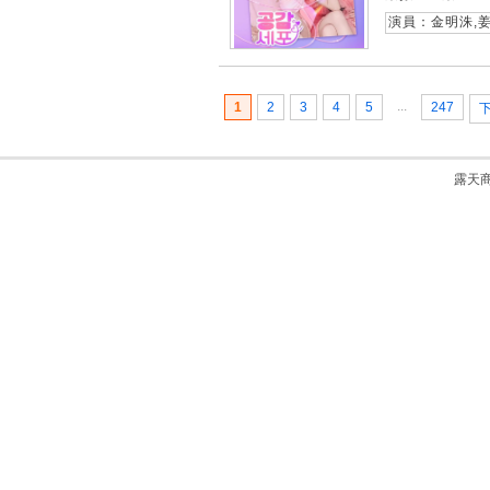
演員：金明洙,姜
...
1
2
3
4
5
247
露天商