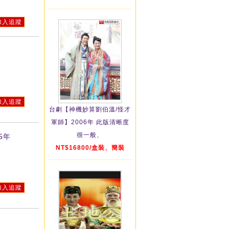
加入追蹤
加入追蹤
台劇【神機妙算劉伯溫/怪才
軍師】2006年 此版清晰度
很一般、
5年
NT$16800/盒裝、簡裝
加入追蹤