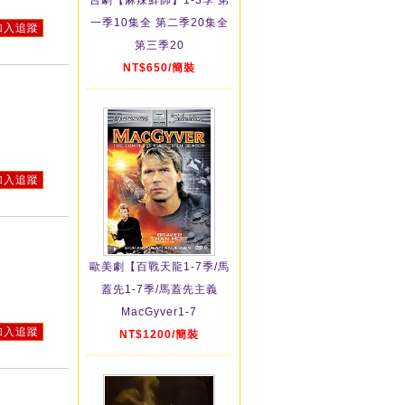
台劇【麻辣鮮師】1-3季 第
一季10集全 第二季20集全
加入追蹤
第三季20
NT$650/簡裝
加入追蹤
歐美劇【百戰天龍1-7季/馬
蓋先1-7季/馬蓋先主義
MacGyver1-7
加入追蹤
NT$1200/簡裝