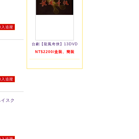
加入追蹤
台劇【龍鳳奇俠】13DVD
NT$2200/盒裝、簡裝
加入追蹤
ハイスク