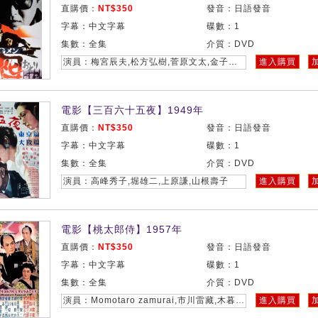
直購價：
NT$350
發音：日語發音
字幕：中文字幕
碟數：1
集數：全集
介質：DVD
演員：梅宮辰夫,松方弘樹,菅原文太,金子信雄
進入購買
電影【三百六十五夜】1949年
直購價：
NT$350
發音：日語發音
字幕：中文字幕
碟數：1
集數：全集
介質：DVD
演員：高峰秀子,堀雄二,上原謙,山根壽子
進入購買
電影【桃太郎侍】1957年
直購價：
NT$350
發音：日語發音
字幕：中文字幕
碟數：1
集數：全集
介質：DVD
演員：Momotaro zamurai,市川雷藏,木暮實千代,浦路洋子,河津清三郎
進入購買