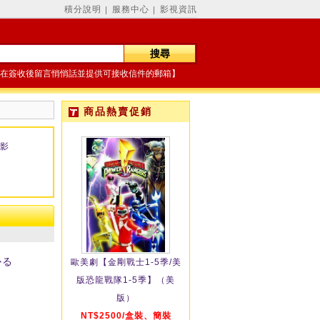
積分說明
服務中心
影視資訊
│
│
在簽收後留言悄悄話並提供可接收信件的郵箱】
商品熱賣促銷
影
かる
歐美劇【金剛戰士1-5季/美
版恐龍戰隊1-5季】（美
版）
NT$2500/盒裝、簡裝