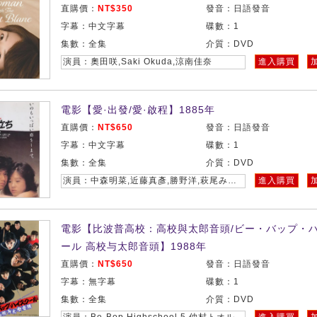
直購價：
NT$350
發音：日語發音
字幕：中文字幕
碟數：1
集數：全集
介質：DVD
演員：奧田咲,Saki Okuda,涼南佳奈
進入購買
電影【愛·出發/愛·啟程】1885年
直購價：
NT$650
發音：日語發音
字幕：中文字幕
碟數：1
集數：全集
介質：DVD
演員：中森明菜,近藤真彥,勝野洋,萩尾みどり,北林谷榮,愛出發,愛啟程
進入購買
電影【比波普高校：高校與太郎音頭/ビー・バップ・
ール 高校与太郎音頭】1988年
直購價：
NT$650
發音：日語發音
字幕：無字幕
碟數：1
集數：全集
介質：DVD