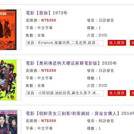
電影【股旅】1973年
直購價：
NT$350
發音：日語發音
字幕：中文字幕
碟數：1
集數：全集
介質：DVD
演員：Errance,尾藤功男,二見忠男,萩原健一,野村昭子,小倉一郎
進入購買
電影【奧莉佛是狗天哪這家夥電影版】2025年
直購價：
NT$350
發音：日語發音
字幕：中文字幕
碟數：1
集數：全集
介質：DVD
演員：小田切讓,池松壯亮,麻生久美子,本田翼,奧莉佛是狗，（天哪！！）這家夥 電影版
進入購買
電影【朝鮮美女三劍客/刺客嬌娃：賞金女獵人】2014
直購價：
NT$350
發音：韓語發音
字幕：中文字幕
碟數：1