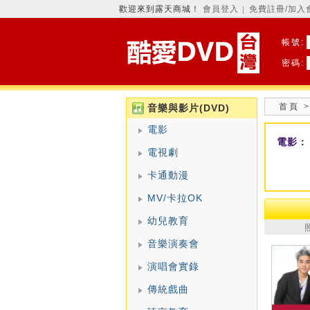
歡迎來到露天商城！
會員登入
免費註冊/加入
│
帳號:
密碼:
首頁
音樂與影片(DVD)
電影
電影：
電視劇
卡通動漫
MV/卡拉OK
幼兒教育
音樂演奏會
演唱會實錄
傳統戲曲