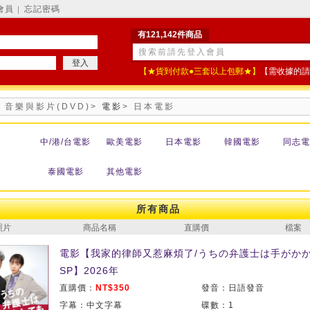
會員
忘記密碼
│
有121,142件商品
【★貨到付款●三套以上包郵★】
【需收據的請
>
音樂與影片(DVD)
>
電影
>
日本電影
中/港/台電影
歐美電影
日本電影
韓國電影
同志電
泰國電影
其他電影
所有商品
照片
商品名稱
直購價
檔案
電影【我家的律師又惹麻煩了/うちの弁護士は手がか
SP】2026年
直購價：
NT$350
發音：日語發音
字幕：中文字幕
碟數：1