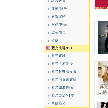
語言教育
運動/健身
旅遊探險
自然/科學
綜藝節目
短劇
藍光光碟/BD
藍光電影
藍光卡通動漫
藍光音樂演奏會
藍光演奏會實錄
藍光旅遊探險
藍光自然/科學
其他藍光