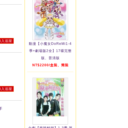
加入追蹤
動漫【小魔女DoReMi1-4
季+劇場版2全】17碟完整
版、普清版
NT$2200/盒裝、簡裝
加入追蹤
年