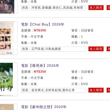
集數：全集
介質：DVD
演員：河智苑,姜藝媛,孫佳仁,高昌錫,朱相昱
進入購買
電影【Chat Boy】2026年
直購價：
NT$350
發音：日語發音
字幕：中文字幕
碟數：1
集數：全集
介質：DVD
演員：正門良規,川島如惠留
進入購買
電影【廢用身】2026年
直購價：
NT$350
發音：日語發音
字幕：中文字幕
碟數：1
集數：全集
介質：DVD
演員：染谷將太,北村有起哉,瀧內公美
進入購買
電影【蒙布朗之戀】2020年