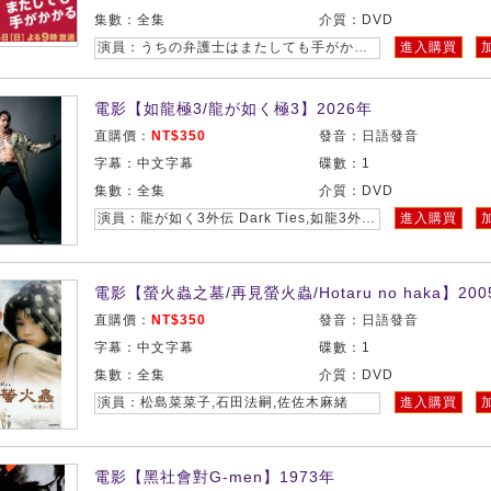
集數：全集
介質：DVD
演員：うちの弁護士はまたしても手がかかる,室毅,木南晴夏,吉瀨美智子,菅野莉央,日向亙,入山法子,東根作壽英,本多力,早瀨憩,安達祐實,村川繪梨,松尾諭,時任三郎,酒向芳,戶田惠子,渡部篤郎,濱津隆之
進入購買
電影【如龍極3/龍が如く極3】2026年
直購價：
NT$350
發音：日語發音
字幕：中文字幕
碟數：1
集數：全集
介質：DVD
演員：龍が如く3外伝 Dark Ties,如龍3外傳 Dark Ties,本宮泰風,山口祥行,中谷一博,松田賢二
進入購買
電影【螢火蟲之墓/再見螢火蟲/Hotaru no haka】200
直購價：
NT$350
發音：日語發音
字幕：中文字幕
碟數：1
集數：全集
介質：DVD
演員：松島菜菜子,石田法嗣,佐佐木麻緒
進入購買
電影【黑社會對G-men】1973年