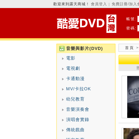
歡迎來到露天商城！
會員登入
免費註冊/加入
│
帳號:
密碼:
首頁
>
音樂與影片(DVD)
電影
電視劇
卡通動漫
MV/卡拉OK
幼兒教育
音樂演奏會
演唱會實錄
傳統戲曲