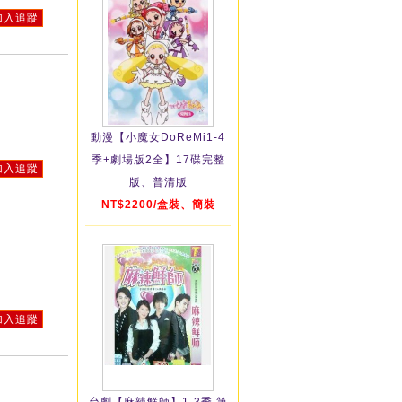
加入追蹤
動漫【小魔女DoReMi1-4
季+劇場版2全】17碟完整
加入追蹤
版、普清版
NT$2200/盒裝、簡裝
加入追蹤