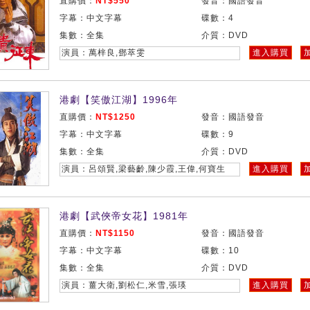
直購價：
NT$550
發音：國語發音
字幕：中文字幕
碟數：4
集數：全集
介質：DVD
演員：萬梓良,鄧萃雯
進入購買
港劇【笑傲江湖】1996年
直購價：
NT$1250
發音：國語發音
字幕：中文字幕
碟數：9
集數：全集
介質：DVD
演員：呂頌賢,梁藝齡,陳少霞,王偉,何寶生
進入購買
港劇【武俠帝女花】1981年
直購價：
NT$1150
發音：國語發音
字幕：中文字幕
碟數：10
集數：全集
介質：DVD
演員：薑大衛,劉松仁,米雪,張瑛
進入購買