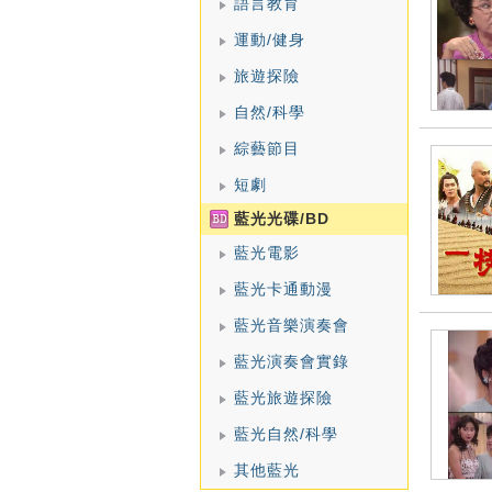
語言教育
運動/健身
旅遊探險
自然/科學
綜藝節目
短劇
藍光光碟/BD
藍光電影
藍光卡通動漫
藍光音樂演奏會
藍光演奏會實錄
藍光旅遊探險
藍光自然/科學
其他藍光