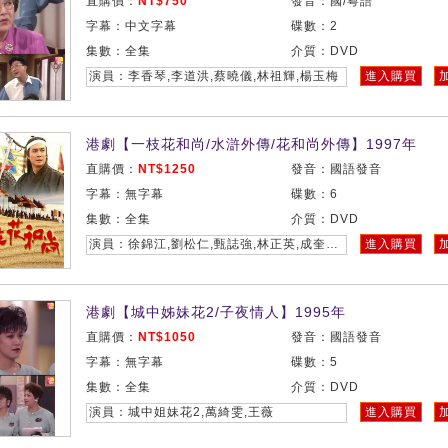
直購價：
NT$750
發音：國/粵語
字幕：中文字幕
碟數：2
集數：全集
介質：DVD
演員：李香琴,李道洪,蔡曉儀,林祖輝,楊玉梅
進入購買
港劇【一枝花和尚/水滸外傳/花和尚外傳】1997年
直購價：
NT$1250
發音：國語發音
字幕：無字幕
碟數：6
集數：全集
介質：DVD
演員：徐錦江,劉松仁,甄誌強,林正英,成奎安,蔡曉儀,高雄,陳逸達
進入購買
港劇【城中姊妹花2/子夜情人】1995年
直購價：
NT$1050
發音：國語發音
字幕：無字幕
碟數：5
集數：全集
介質：DVD
演員：城中姐妹花2,萬綺雯,王薇
進入購買