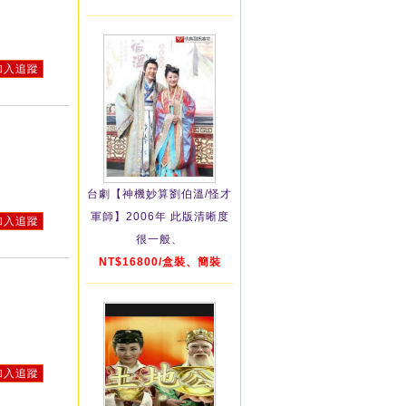
加入追蹤
台劇【神機妙算劉伯溫/怪才
軍師】2006年 此版清晰度
加入追蹤
很一般、
NT$16800/盒裝、簡裝
加入追蹤