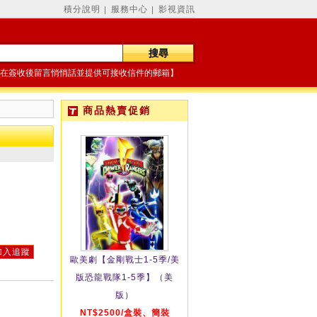
積分說明
服務中心
影視資訊
│
│
在簽收後留言悄悄話並提供可接收信件的郵箱】
商品熱賣促銷
加入追蹤
歐美劇【金剛戰士1-5季/美
版恐龍戰隊1-5季】（美
版）
NT$2500/盒裝、簡裝