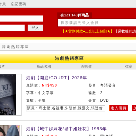
會員
忘記密碼
│
有121,143件商品
【★貨到付款●三套以上包郵★】
【需收據的請
 港劇熱銷專區
港劇熱銷專區
照片
商品名稱
直購價
檔案
港劇【開庭/COURT】2026年
直購價：
NT$450
發音：粵語發音
字幕：中文字幕
碟數：2
集數：全集
介質：DVD
演員：邱士縉,谷祖琳,朱鑒然,陳湛文,張達倫
進入購買
港劇【城中姊妹花/城中姐妹花】1993年