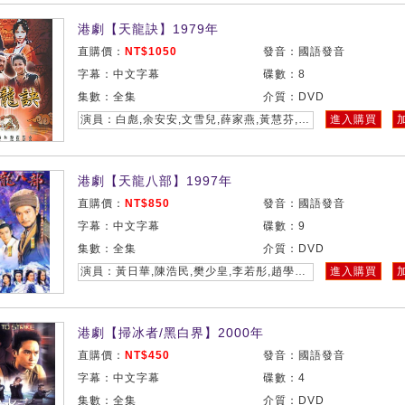
港劇【天龍訣】1979年
直購價：
NT$1050
發音：國語發音
字幕：中文字幕
碟數：8
集數：全集
介質：DVD
演員：白彪,余安安,文雪兒,薛家燕,黃慧芬,萬梓良
進入購買
港劇【天龍八部】1997年
直購價：
NT$850
發音：國語發音
字幕：中文字幕
碟數：9
集數：全集
介質：DVD
演員：黃日華,陳浩民,樊少皇,李若彤,趙學而,何美鈿
進入購買
港劇【掃冰者/黑白界】2000年
直購價：
NT$450
發音：國語發音
字幕：中文字幕
碟數：4
集數：全集
介質：DVD