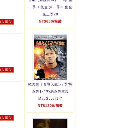
台劇【麻辣鮮師】1-3季 第
一季10集全 第二季20集全
第三季20
NT$650/簡裝
加入追蹤
加入追蹤
歐美劇【百戰天龍1-7季/馬
蓋先1-7季/馬蓋先主義
MacGyver1-7
NT$1200/簡裝
加入追蹤