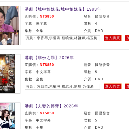
港劇【城中姊妹花/城中姐妹花】1993年
直購價：
NT$850
發音：國語發音
字幕：無字幕
碟數：4
集數：全集
介質：DVD
演員：李香琴,李道洪,蔡曉儀,林祖輝,楊玉梅
進入購買
港劇【非份之罪】2026年
直購價：
NT$850
發音：國語發音
字幕：中文字幕
碟數：5
集數：全集
介質：DVD
演員：吳啟華,朱敏瀚,賴慰玲,陳煒,吳偉豪
進入購買
港劇【夫妻的博弈】2026年
直購價：
NT$850
發音：國語發音
字幕：中文字幕
碟數：5
集數：全集
介質：DVD