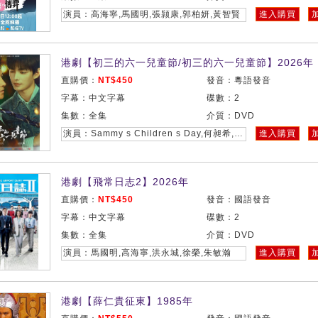
演員：高海寧,馬國明,張颕康,郭柏妍,黃智賢
進入購買
港劇【初三的六一兒童節/初三的六一兒童節】2026年
直購價：
NT$450
發音：粵語發音
字幕：中文字幕
碟數：2
集數：全集
介質：DVD
演員：Sammy s Children s Day,何昶希,何衍朝,幸卓輝,章明伯
進入購買
港劇【飛常日志2】2026年
直購價：
NT$450
發音：國語發音
字幕：中文字幕
碟數：2
集數：全集
介質：DVD
演員：馬國明,高海寧,洪永城,徐榮,朱敏瀚
進入購買
港劇【薛仁貴征東】1985年