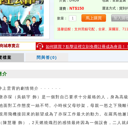
介質：DVD9
包裝：全新盒裝
NT$150
運送方式：貨到
運費：
數量：
溫馨提醒：支持黑貓宅配，全家、萊爾富、71
商城專賣店
如何購買？點擊這裡立刻免費註冊成為會員！
賣檔案
問與答(0)
簡介
沖上雲霄的劇情簡介 · · · · · ·
琛（吳鎮宇 飾）是一個對自己要求十分嚴格的人，身為高
他面對工作態度一絲不茍。小時候父母吵架，母親一怒之下飛離
親用飛機接回來的願望成為了亦琛工作最大的動力。在羅馬他邂
ll（陳慧珊 飾），2天燃燒熾烈的感情最終因為一個誤會，二人就