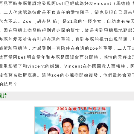
再見面時亦琛驚訝地發現阿bell已經成為好友vincent（馬德鐘
，二人仍然認為彼此是不負責任的愛情騙子，卻也發現自己原來
念念不忘。Zoe（胡杏兒 飾）是21歲的年輕少女，自幼患有先
，因在飛機上病發時得到過亦琛的幫忙，於是考到飛機場地勤部
亦琛的愛慕並沒有引起亦琛的重視，直到亦琛的視力出現問題，
能駕駛飛機時，才感受到一直陪伴在身邊的zoe的重要，二人正
然而當阿bell明白當年和亦琛是因誤會而分開時，感情的天秤出
嚴重影響了和vincent的婚姻。Vincent在外國因救人而犧牲，阿b
後悔莫名歇斯底裏。這時zoe的心臟病開始復發，他們最終會寫
的結局？
照片