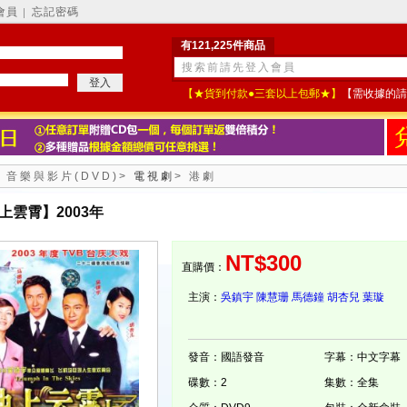
會員
忘記密碼
│
有121,225件商品
【★貨到付款●三套以上包郵★】
【需收據的請
>
音樂與影片(DVD)
>
電視劇
>
港劇
上雲霄】2003年
NT$300
直購價：
主演：
吳鎮宇
陳慧珊
馬德鐘
胡杏兒
葉璇
發音：國語發音
字幕：中文字幕
碟數：2
集數：全集