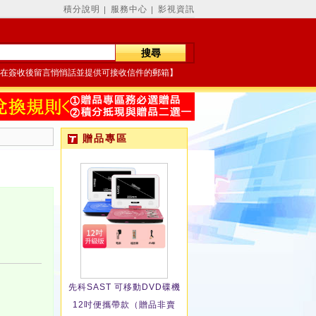
積分說明
服務中心
影視資訊
│
│
在簽收後留言悄悄話並提供可接收信件的郵箱】
贈品專區
先科SAST 可移動DVD碟機
12吋便攜帶款（贈品非賣