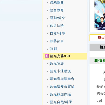
傳統戲曲
語言教育
運動/健身
旅遊探險
自然/科學
露天
綜藝節目
拍
短劇
藍光光碟/BD
劇情
藍光電影
藍光卡通動漫
藍光音樂演奏會
唐亦
藍光演奏會實錄
長的
把母
藍光旅遊探險
be
藍光自然/科學