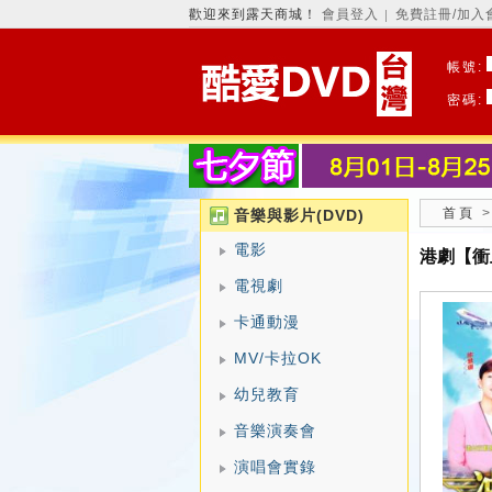
歡迎來到露天商城！
會員登入
免費註冊/加入
│
帳號:
密碼:
首頁
音樂與影片(DVD)
電影
港劇【衝
電視劇
卡通動漫
MV/卡拉OK
幼兒教育
音樂演奏會
演唱會實錄