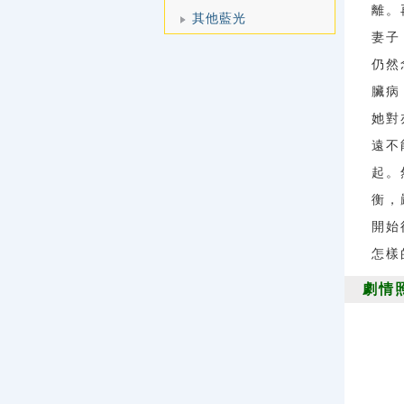
離。
其他藍光
妻子
仍然
臟病
她對
遠不
起。
衡，
開始
怎樣
劇情