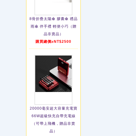
8骨折疊太陽傘 膠囊傘 禮品
雨傘 伴手禮 輕便小巧（贈
品非賣品）
購買總價≥NT$2500
20000毫安超大容量充電寶
66W超級快充自帶充電線
（可帶上飛機，贈品非賣
品）