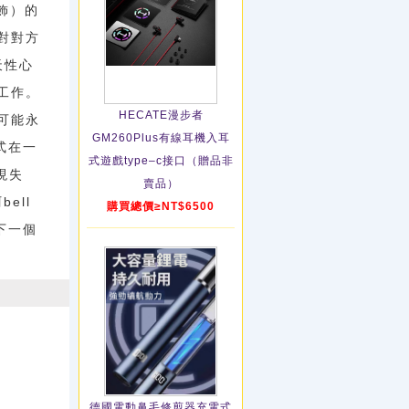
 飾）的
對對方
天性心
工作。
HECATE漫步者
可能永
GM260Plus有線耳機入耳
式在一
式遊戲type–c接口（贈品非
現失
賣品）
ell
購買總價≥NT$6500
下一個
德國電動鼻毛修剪器充電式