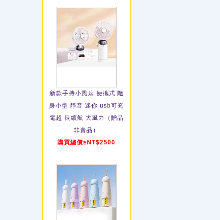
新款手持小風扇 便攜式 隨
身小型 靜音 迷你 usb可充
電超 長續航 大風力（贈品
非賣品）
購買總價≥NT$2500