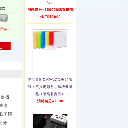
品）
付款
消耗積分=150000購買總價
≥NT$10000
1門市！
！
正品多彩DVD包CD冊12張
裝：不指定顏色，隨機發贈
品（贈品非賣品）
級副機
消耗積分=3000
香港，
逅了阿
此分