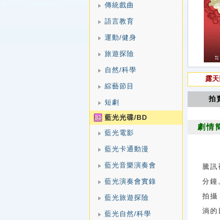
傳統戲曲
語言教育
運動/健身
旅遊探險
自然/科學
露天
綜藝節目
拍
短劇
藍光光碟/BD
劇情
藍光電影
藍光卡通動漫
藍光音樂演奏會
騰訊
藍光演奏會實錄
分鐘
拍攝
藍光旅遊探險
淌的
藍光自然/科學