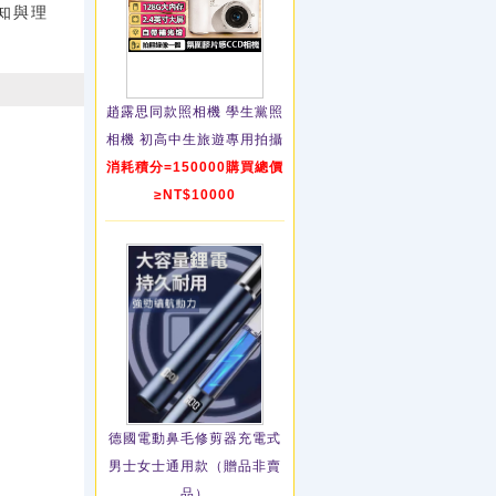
知與理
趙露思同款照相機 學生黨照
相機 初高中生旅遊專用拍攝
消耗積分=150000購買總價
≥NT$10000
德國電動鼻毛修剪器充電式
男士女士通用款（贈品非賣
品）