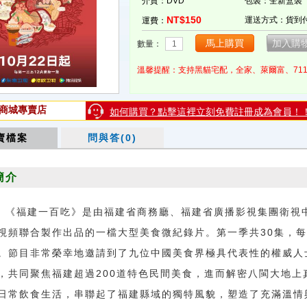
介質：DVD
包裝：全新盒裝
NT$150
運送方式：貨到
運費：
數量：
溫馨提醒：支持黑貓宅配，全家、萊爾富、71
商城專賣店
如何購買？點擊這裡立刻免費註冊成為會員！
賣檔案
問與答(0)
簡介
《福建一百吃》是由福建省商務廳、福建省廣播影視集團衛視
視頻聯合製作出品的一檔大型美食微紀錄片。第一季共30集，每
。節目非常榮幸地邀請到了九位中國美食界極具代表性的權威人
，共同聚焦福建超過200道特色民間美食，進而解密八閩大地上
日常飲食生活，串聯起了福建縣域的獨特風貌，塑造了充滿溫情