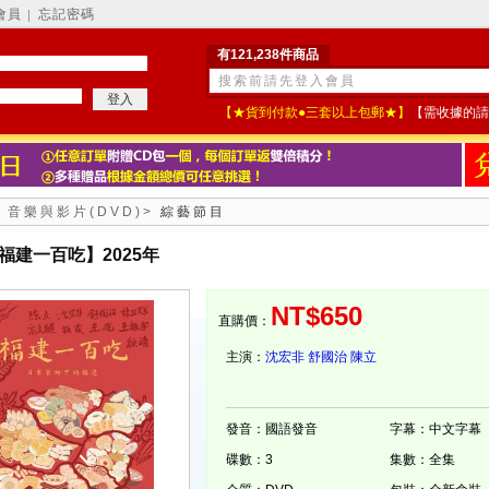
會員
忘記密碼
│
有121,238件商品
【★貨到付款●三套以上包郵★】
【需收據的請
>
音樂與影片(DVD)
>
綜藝節目
福建一百吃】2025年
NT$650
直購價：
主演：
沈宏非
舒國治
陳立
發音：國語發音
字幕：中文字幕
碟數：3
集數：全集