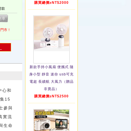
購買總價≥NT$2000
付款
1門市！
！
新款手持小風扇 便攜式 隨
身小型 靜音 迷你 usb可充
電超 長續航 大風力（贈品
非賣品）
中心和
購買總價≥NT$2500
集15
士參與
真實流
與生命