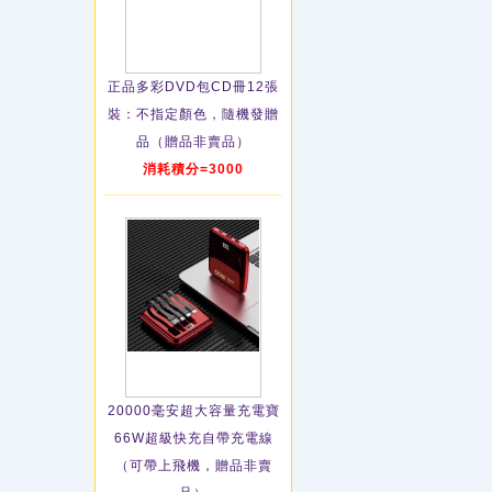
正品多彩DVD包CD冊12張
裝：不指定顏色，隨機發贈
品（贈品非賣品）
消耗積分=3000
20000毫安超大容量充電寶
66W超級快充自帶充電線
（可帶上飛機，贈品非賣