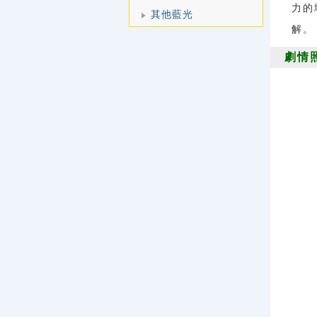
力的
其他藍光
解。
劇情