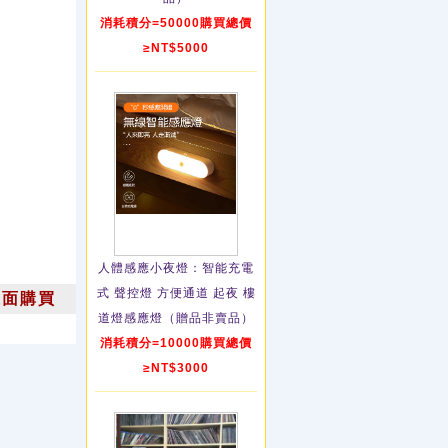
消耗積分=50000購買總價
≥NT$5000
人體感應小夜燈：智能充電
式 聲控燈 方便通道 起夜 樓
上面購買
道燈感應燈（贈品非賣品）
消耗積分=10000購買總價
≥NT$3000