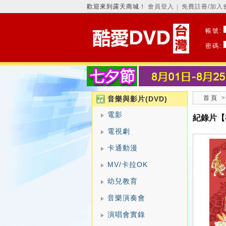
歡迎來到露天商城！
會員登入
免費註冊/加入
│
帳號:
密碼:
首頁
音樂與影片(DVD)
電影
紀錄片【
電視劇
卡通動漫
MV/卡拉OK
幼兒教育
音樂演奏會
演唱會實錄