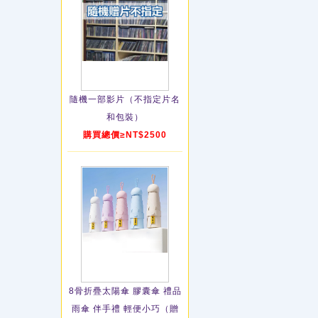
隨機一部影片（不指定片名
和包裝）
購買總價≥NT$2500
8骨折疊太陽傘 膠囊傘 禮品
雨傘 伴手禮 輕便小巧（贈