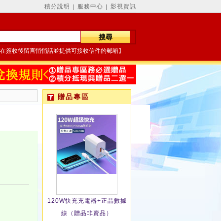
積分說明
服務中心
影視資訊
│
│
在簽收後留言悄悄話並提供可接收信件的郵箱】
贈品專區
120W快充充電器+正品數據
線（贈品非賣品）