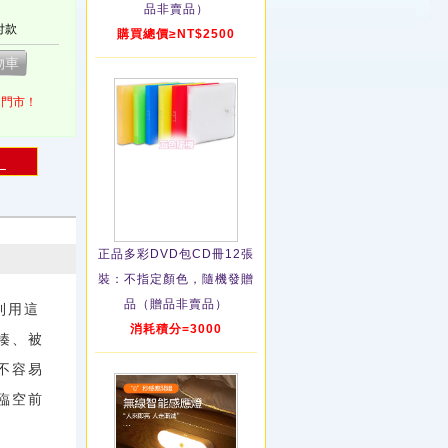
品非賣品）
付款
購買總價≥NT$2500
1門市！
！
正品多彩DVD包CD冊12張
裝：不指定顏色，隨機發贈
品（贈品非賣品）
利用這
消耗積分=3000
揍、被
不容易
臨空前