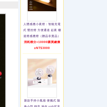
人體感應小夜燈：智能充電
式 聲控燈 方便通道 起夜 樓
道燈感應燈（贈品非賣品）
消耗積分=10000購買總價
≥NT$3000
新款手持小風扇 便攜式 隨
身小型 靜音 迷你 usb可充