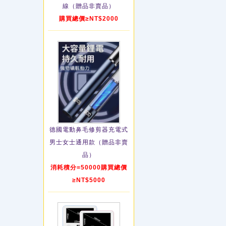
線（贈品非賣品）
購買總價≥NT$2000
德國電動鼻毛修剪器充電式
男士女士通用款（贈品非賣
品）
消耗積分=50000購買總價
≥NT$5000