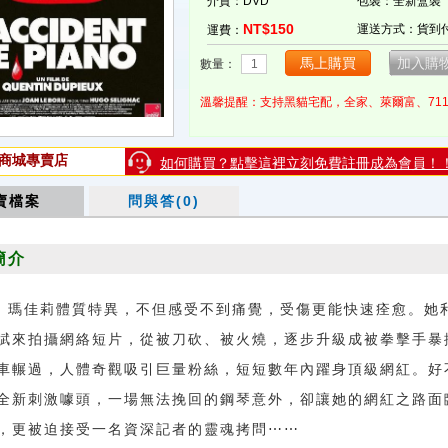
介質：DVD
包裝：全新盒裝
NT$150
運送方式：貨到
運費：
數量：
溫馨提醒：支持黑貓宅配，全家、萊爾富、71
商城專賣店
如何購買？點擊這裡立刻免費註冊成為會員！
賣檔案
問與答(0)
簡介
瑪佳莉體質特異，不但感受不到痛覺，受傷更能快速痊愈。她
賦來拍攝網絡短片，從被刀砍、被火燒，逐步升級成被拳擊手暴
車輾過，人體奇觀吸引巨量粉絲，短短數年內躍身頂級網紅。好
全新刺激噱頭，一場無法挽回的鋼琴意外，卻讓她的網紅之路面
，更被迫接受一名資深記者的靈魂拷問⋯⋯