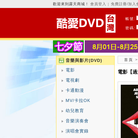
歡迎來到露天商城！
會員登入
免費註冊/加入
│
帳號:
密碼:
首頁
音樂與影片(DVD)
電影
電影【過激
電視劇
卡通動漫
MV/卡拉OK
幼兒教育
音樂演奏會
演唱會實錄