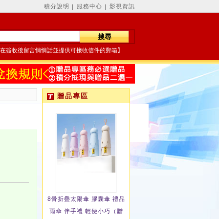
積分說明
服務中心
影視資訊
│
│
在簽收後留言悄悄話並提供可接收信件的郵箱】
贈品專區
8骨折疊太陽傘 膠囊傘 禮品
雨傘 伴手禮 輕便小巧（贈