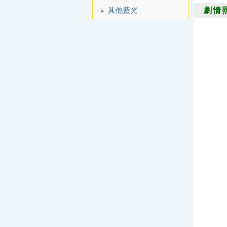
其他藍光
劇情