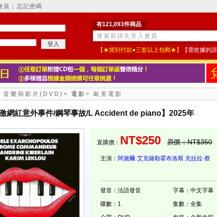
會員
忘記密碼
│
有121,093件商品
【★貨到付款●三套以上包郵★】
【需收據的請
>
音樂與影片(DVD)
>
電影
>
歐美電影
網紅意外事件/鋼琴事故/L Accident de piano】2025年
NT$250
原價：NT$350
直購價：
主演：
阿黛爾·艾克薩勒霍布洛斯
克拉拉·蔡
發音：法語發音
字幕：中文字幕
碟數：1
集數：全集