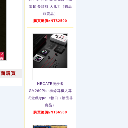
電超 長續航 大風力（贈品
非賣品）
購買總價≥NT$2500
上面購買
HECATE漫步者
GM260Plus有線耳機入耳
式遊戲type–c接口（贈品非
賣品）
購買總價≥NT$6500