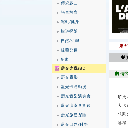
傳統戲曲
語言教育
運動/健身
旅遊探險
自然/科學
露天
綜藝節目
拍
短劇
藍光光碟/BD
劇情
藍光電影
藍光卡通動漫
藍光音樂演奏會
項天
藍光演奏會實錄
大卡
想到
藍光旅遊探險
危機
藍光自然/科學