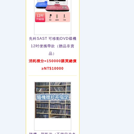
先科SAST 可移動DVD碟機
12吋便攜帶款（贈品非賣
品）
消耗積分=150000購買總價
≥NT$10000