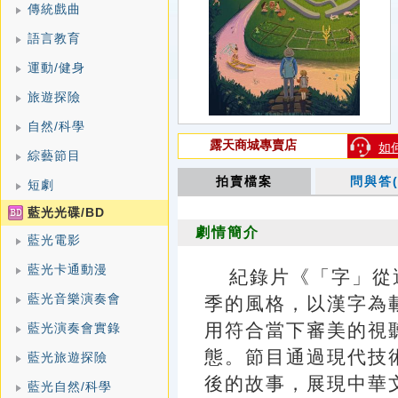
傳統戲曲
語言教育
運動/健身
旅遊探險
自然/科學
露天商城專賣店
如
綜藝節目
拍賣檔案
問與答(
短劇
藍光光碟/BD
劇情簡介
藍光電影
藍光卡通動漫
紀錄片《「字」從
藍光音樂演奏會
季的風格，以漢字為
用符合當下審美的視
藍光演奏會實錄
態。節目通過現代技
藍光旅遊探險
後的故事，展現中華
藍光自然/科學