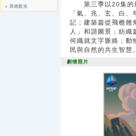
第三季以20集的
其他藍光
「氣、兆、玄、白、
記；建築篇從飛檐翹
人」和諧圖景；紡織
何織就文字脈絡；動
民與自然的共生智慧
劇情照片