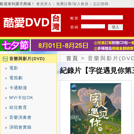
歡迎來到露天商城！
會員登入
免費註冊/加入會員
忘記密碼
│
│
帳號:
密碼:
首頁
>
音樂與影片(DVD
音樂與影片(DVD)
電影
紀錄片【字從遇見你第三
電視劇
卡通動漫
MV/卡拉OK
幼兒教育
音樂演奏會
演唱會實錄