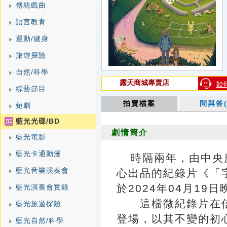
傳統戲曲
語言教育
運動/健身
旅遊探險
自然/科學
露天商城專賣店
如
綜藝節目
拍賣檔案
問與答(
短劇
藍光光碟/BD
劇情簡介
藍光電影
藍光卡通動漫
時隔兩年，由中央
藍光音樂演奏會
心出品的紀錄片《「
於2024年04月19
藍光演奏會實錄
這檔微紀錄片在信
藍光旅遊探險
登場，以其不變的初
藍光自然/科學