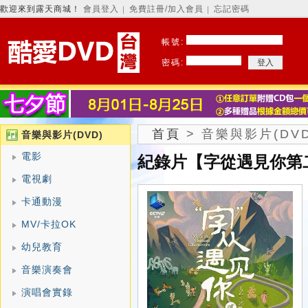
歡迎來到露天商城！
會員登入
免費註冊/加入會員
忘記密碼
│
│
帳號:
密碼:
首頁
>
音樂與影片(DVD
音樂與影片(DVD)
電影
紀錄片【字從遇見你第二
電視劇
卡通動漫
MV/卡拉OK
幼兒教育
音樂演奏會
演唱會實錄