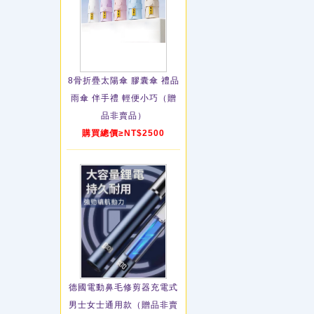
8骨折疊太陽傘 膠囊傘 禮品
雨傘 伴手禮 輕便小巧（贈
品非賣品）
購買總價≥NT$2500
德國電動鼻毛修剪器充電式
男士女士通用款（贈品非賣