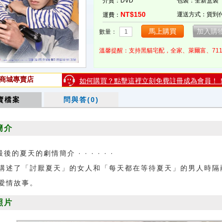
介質：DVD
包裝：全新盒裝
NT$150
運送方式：貨到
運費：
數量：
溫馨提醒：支持黑貓宅配，全家、萊爾富、71
商城專賣店
如何購買？點擊這裡立刻免費註冊成為會員！
賣檔案
問與答(0)
簡介
最後的夏天的劇情簡介 · · · · · ·
了「討厭夏天」的女人和「每天都在等待夏天」的男人時隔
愛情故事。
照片