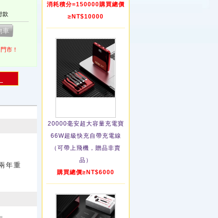
消耗積分=150000購買總價
付款
≥NT$10000
1門市！
！
20000毫安超大容量充電寶
66W超級快充自帶充電線
（可帶上飛機，贈品非賣
品）
兩年重
購買總價≥NT$6000