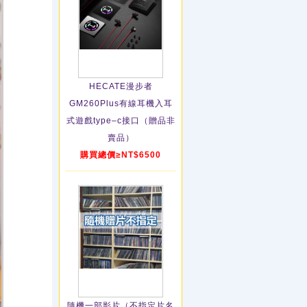
HECATE漫步者
GM260Plus有線耳機入耳
式遊戲type–c接口（贈品非
賣品）
購買總價≥NT$6500
隨機一部影片（不指定片名