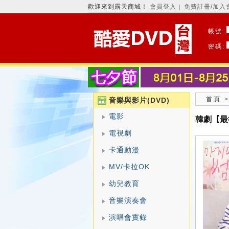
歡迎來到露天商城！
會員登入
免費註冊/加入
│
帳號:
密碼:
首頁
音樂與影片(DVD)
電影
韓劇【最
電視劇
卡通動漫
MV/卡拉OK
幼兒教育
音樂演奏會
演唱會實錄