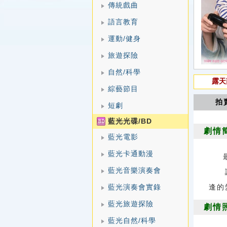
傳統戲曲
語言教育
運動/健身
旅遊探險
自然/科學
露天
綜藝節目
拍
短劇
藍光光碟/BD
劇情
藍光電影
藍光卡通動漫
藍光音樂演奏會
講述
藍光演奏會實錄
逢的
藍光旅遊探險
劇情
藍光自然/科學