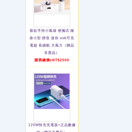
新款手持小風扇 便攜式 隨
身小型 靜音 迷你 usb可充
電超 長續航 大風力（贈品
非賣品）
購買總價≥NT$2500
120W快充充電器+正品數據