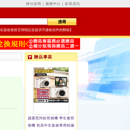
積分說明
服務中心
影視資訊
│
│
在簽收後留言悄悄話並提供可接收信件的郵箱】
贈品專區
趙露思同款照相機 學生黨照
相機 初高中生旅遊專用拍攝