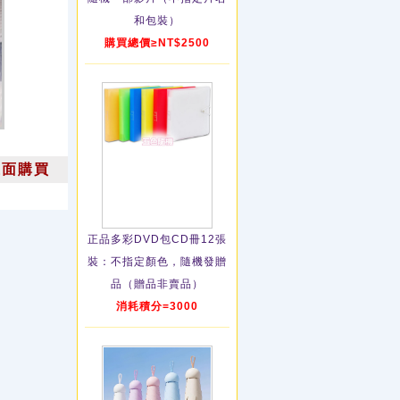
和包裝）
購買總價≥NT$2500
上面購買
正品多彩DVD包CD冊12張
裝：不指定顏色，隨機發贈
品（贈品非賣品）
消耗積分=3000