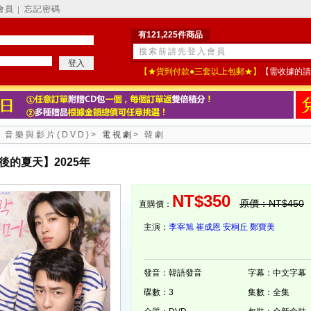
會員
忘記密碼
│
有121,225件商品
【★貨到付款●三套以上包郵★】
【需收據的請
>
音樂與影片(DVD)
>
電視劇
>
韓劇
後的夏天】2025年
NT$350
原價：NT$450
直購價：
主演：
李宰旭
崔成恩
安桐丘
鄭寶美
發音：韓語發音
字幕：中文字幕
碟數：3
集數：全集