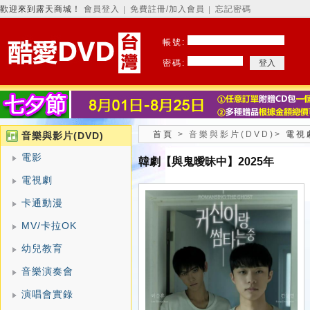
歡迎來到露天商城！
會員登入
免費註冊/加入會員
忘記密碼
│
│
帳號:
密碼:
首頁
>
音樂與影片(DVD)
>
電視
音樂與影片(DVD)
電影
韓劇【與鬼曖昧中】2025年
電視劇
卡通動漫
MV/卡拉OK
幼兒教育
音樂演奏會
演唱會實錄