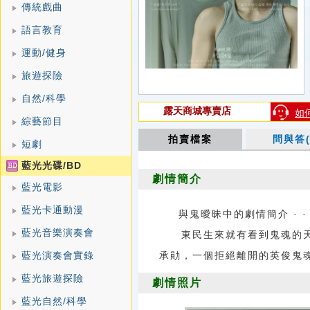
傳統戲曲
語言教育
運動/健身
旅遊探險
自然/科學
露天商城專賣店
如
綜藝節目
拍賣檔案
問與答(
短劇
藍光光碟/BD
劇情簡介
藍光電影
藍光卡通動漫
與鬼曖昧中的劇情簡介 · · · 
藍光音樂演奏會
東民生來就有看到鬼魂的天賦
藍光演奏會實錄
承勛，一個拒絕離開的英俊鬼
藍光旅遊探險
劇情照片
藍光自然/科學