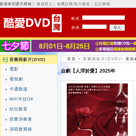
歡迎來到露天商城！
會員登入
免費註冊/加入會員
忘記密碼
│
│
帳號:
密碼:
首頁
>
音樂與影片(DVD)
>
電視
音樂與影片(DVD)
電影
台劇【人浮於愛】2025年
電視劇
卡通動漫
MV/卡拉OK
幼兒教育
音樂演奏會
演唱會實錄