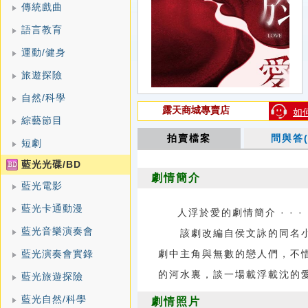
傳統戲曲
語言教育
運動/健身
旅遊探險
自然/科學
露天商城專賣店
如
綜藝節目
拍賣檔案
問與答(
短劇
藍光光碟/BD
劇情簡介
藍光電影
藍光卡通動漫
人浮於愛的劇情簡介 · · · ·
藍光音樂演奏會
該劇改編自侯文詠的同名小
藍光演奏會實錄
劇中主角與無數的戀人們，不
的河水裏，談一場載浮載沈的
藍光旅遊探險
藍光自然/科學
劇情照片