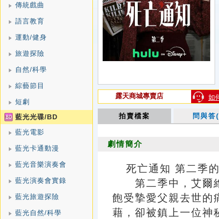
傳統戲曲
語言教育
運動/健身
旅遊探險
自然/科學
綜藝節目
露天商城專賣店
如
短劇
拍賣檔案
問與答(
藍光光碟/BD
藍光電影
劇情簡介
藍光卡通動漫
藍光音樂演奏會
死亡通知 第二季的劇情簡
藍光演奏會實錄
第二季中，艾爾維拉·克
飽受摯愛父親去世的
藍光旅遊探險
藉，卻被鎮上一位神
藍光自然/科學