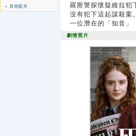
羅斯警探懷疑維拉犯
其他藍光
沒有犯下這起謀殺案
一位潛在的「知音」
劇情照片