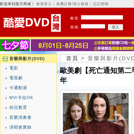
歡迎來到露天商城！
會員登入
免費註冊/加入會員
忘記密碼
│
│
帳號:
密碼:
首頁
>
音樂與影片(DVD
音樂與影片(DVD)
電影
歐美劇【死亡通知第二季/訃
電視劇
年
卡通動漫
MV/卡拉OK
幼兒教育
音樂演奏會
演唱會實錄