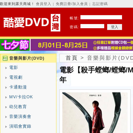
歡迎來到露天商城！
會員登入
免費註冊/加入會員
忘記密碼
│
│
帳號:
密碼:
首頁
>
音樂與影片(DVD
音樂與影片(DVD)
電影
電影【殺手螳螂/螳螂/Ma
電視劇
年
卡通動漫
MV/卡拉OK
幼兒教育
音樂演奏會
演唱會實錄