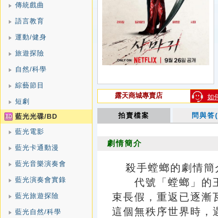
傳統戲曲
語言教育
運動/健身
旅遊探險
自然/科學
綜藝節目
露天商城專賣店
如
短劇
拍賣檔案
問與答(
藍光光碟/BD
藍光電影
劇情簡介
藍光卡通動漫
藍光音樂演奏會
殺手螳螂的劇情簡介 · 
藍光演奏會實錄
代號「螳螂」的王
束長假，重返已逐漸
藍光旅遊探險
這個無秩序世界時，
藍光自然/科學