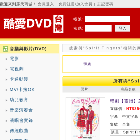
歡迎來到露天商城！
會員登入
免費註冊/加入會員
忘記密碼
│
│
帳號:
密碼:
搜索與“Spirit Fingers”相關
音樂與影片(DVD)
電影
韓劇
電視劇
卡通動漫
所有與“Spi
MV/卡拉OK
照片
商品名稱
幼兒教育
韓劇【靈指】2
直購價：
NT$35
音樂演奏會
字幕：中文字幕
演唱會實錄
集數：全集
傳統戲曲