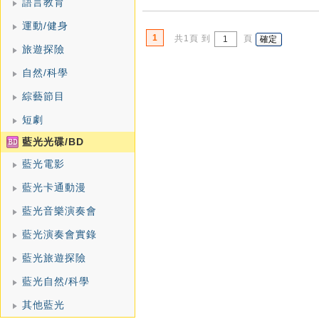
語言教育
運動/健身
1
共1頁 到
頁
旅遊探險
自然/科學
綜藝節目
短劇
藍光光碟/BD
藍光電影
藍光卡通動漫
藍光音樂演奏會
藍光演奏會實錄
藍光旅遊探險
藍光自然/科學
其他藍光